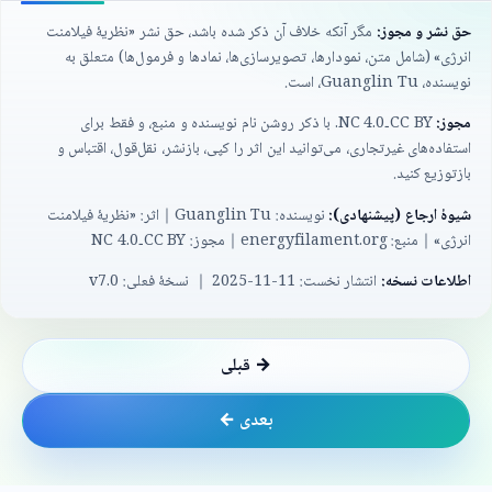
حق نشر و مجوز:
مگر آنکه خلاف آن ذکر شده باشد، حق نشر «نظریهٔ فیلامنت
انرژی» (شامل متن، نمودارها، تصویرسازی‌ها، نمادها و فرمول‌ها) متعلق به
نویسنده،
Guanglin Tu
، است.
مجوز:
CC BY
‑
NC 4.0
. با ذکر روشن نام نویسنده و منبع، و فقط برای
استفاده‌های غیرتجاری، می‌توانید این اثر را کپی، بازنشر، نقل‌قول، اقتباس و
بازتوزیع کنید.
شیوهٔ ارجاع (پیشنهادی):
نویسنده:
Guanglin Tu
｜اثر: «نظریهٔ فیلامنت
انرژی»｜منبع:
energyfilament.org
｜مجوز:
CC BY
‑
NC 4.0
اطلاعات نسخه:
انتشار نخست:
2025-11-11
｜ نسخهٔ فعلی:
v7.0
→ قبلی
بعدی ←